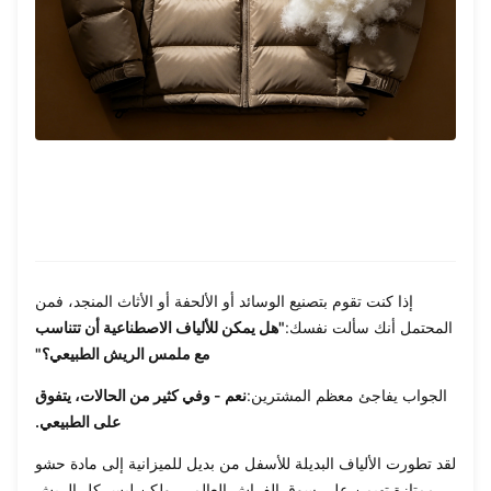
إذا كنت تقوم بتصنيع الوسائد أو الألحفة أو الأثاث المنجد، فمن
المحتمل أنك سألت نفسك:
"هل يمكن للألياف الاصطناعية أن تتناسب
مع ملمس الريش الطبيعي؟"
الجواب يفاجئ معظم المشترين:
نعم - وفي كثير من الحالات، يتفوق
على الطبيعي.
لقد تطورت الألياف البديلة للأسفل من بديل للميزانية إلى مادة حشو
ممتازة تهيمن على سوق الفراش العالمي. ولكن ليس كل الريش