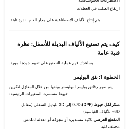
الاضطرابات الجيوسياسية
ارتفاع الطلب في العطلات
يتم إنتاج الألياف الاصطناعية على مدار العام بقدرة ثابتة.
كيف يتم تصنيع الألياف البديلة للأسفل: نظرة
فنية عامة
يساعدك فهم عملية التصنيع على تقييم جودة المورد.
الخطوة 1: بثق البوليمر
يتم صهر رقائق بوليمر البوليستر وبثقها من خلال المغازل لتكوين
خيوط مستمرة. المتغيرات الرئيسية:
منكر لكل خيوط (DPF):
0.7D إلى 3D للبديل السفلي (مقابل
6D+ للألياف القياسية)
المقطع العرضي:
ثلاثية مستديرة أو مجوفة أو معدلة لملمس
مختلف لليد