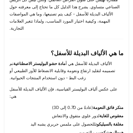
الصناعي متساوي. يشرح هذا الدليل كل ما تحتاج إلى معرفته حول
الألياف البديلة للأسفل - كيف يتم تصنيعها، وما هي المواصفات
المهمة، وكيفية اختيار المورد المناسب، ولماذا تتغير العلامات
التجارية.
ما هي الألياف البديلة للأسفل؟
الألياف البديلة للأسفل هي أ
مادة حشو البوليستر الاصطناعية
تم
تصميمه لتقليد ارتفاع ونعومة وقابلية الانضغاط للأوز الطبيعي أو
زغب البط - دون استخدام المنتجات الحيوانية.
على عكس ألياف البوليستر القياسية، فإن الألياف البديلة للأسفل
هي:
منكر فائق النعومة
(عادةً من 0.7D إلى 3D)
معقوص للغاية
لدور علوي متفوق والانتعاش
مغلفة بالسيليكون
للحصول على ملمس حريري يشبه اليد
هيبوالرجينيك
حسب التصميم