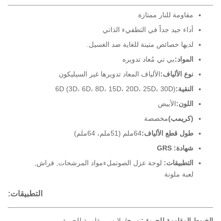
مقاومة للنار ممتازة
أداء جيد جداً في التطفيء الذاتي
لديها خصائص متينة للغاية ضد الغسيل.
المواد:
بي تي مُعاد تدويره
نوع الألياف:
الألياف المعاد تدويرها غير السيليكون
النقية:
6D (3D، 6D، 8D، 15D، 20D، 25D، 30D)
اللون:
الأبيض
(كريمب)
مخصصة
طول قطع الألياف:
64ملم (51ملم، 64ملم)
شهادة: GRS
التطبيقات:
لوحة عزل الصوت
ملء
مواد المرشحات
, فراش,
لعبة ملونة
التطبيقات:
الخيوط المقاومة للحريق:
نسيج/ملابس مقاومة للحريق