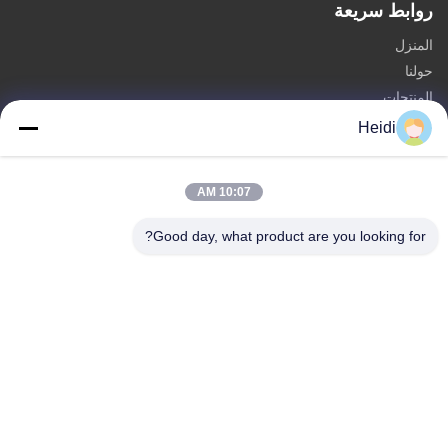
روابط سريعة
المنزل
حولنا
المنتجات
اتصل بنا
Heidi
الفئات
10:07 AM
البوليستر الألياف الغذائية الأساسية
ألياف بوليستر مقاومة للحريق
Good day, what product are you looking for?
ألياف البوليستر ذات الانصهار المنخفض
ألياف بوليستر جوفاء مترافقة
الألياف العادمة اللزجة و الألياف البوليستر اللزجة المقاومة للنار
اتصل بنا
الهاتف: 86-18102756185
البريد الإلكتروني:
heidi@bzyfiber.com