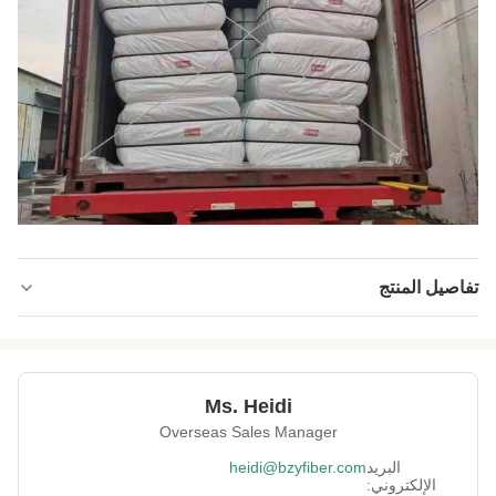
تفاصيل المنتج
Name:
ألياف بوليستر مقاومة للحريق
Material:
PET المعاد تدويره
Ms. Heidi
Fineness:
6 إنكار
Overseas Sales Manager
Grade:
درجة A1
البريد
heidi@bzyfiber.com
الإلكتروني: