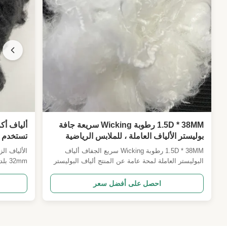
1.5D * 38MM رطوبة Wicking سريعة جافة
ألياف أك
بوليستر الألياف العاملة ، للملابس الرياضية
تستخدم ف
الملابس الداخلية وملابس الجيرسي
للمباني 
1.5D * 38MM رطوبة Wicking سريع الجفاف ألياف
البوليستر العاملة لمحة عامة عن المنتج ألياف البوليستر
32mm
العددية 1.5D*38MM التي تتخلص من الرطوبة سريعة
الجفاف هي مادة نسيجية متطورةمصنعة خصيصاً لملابس
للسلامة من
احصل على أفضل سعر
عالية الراحة لإدارة العرق والمنسوجات اليومية القابلة
النسيجية ا
للاستنشاق. المواصفات التقنية البند المنتج المعلم
الجودة مع 
التفصي...