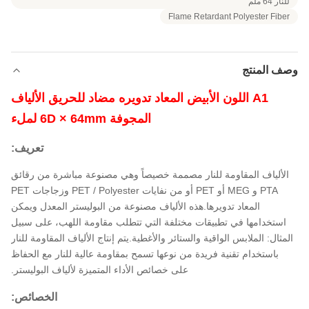
للنار 64 ملم
Flame Retardant Polyester Fiber
وصف المنتج
A1 اللون الأبيض المعاد تدويره مضاد للحريق الألياف
المجوفة 6D × 64mm لملء
تعريف:
الألياف المقاومة للنار مصممة خصيصاً وهي مصنوعة مباشرة من رقائق
PTA و MEG أو PET أو من نفايات PET / Polyester وزجاجات PET
المعاد تدويرها.هذه الألياف مصنوعة من البوليستر المعدل ويمكن
استخدامها في تطبيقات مختلفة التي تتطلب مقاومة اللهب، على سبيل
المثال: الملابس الواقية والستائر والأغطية.يتم إنتاج الألياف المقاومة للنار
باستخدام تقنية فريدة من نوعها تسمح بمقاومة عالية للنار مع الحفاظ
على خصائص الأداء المتميزة لألياف البوليستر.
الخصائص: