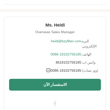
Thermal
منخفضة
Conductivity:
Fiber Tenacity:
Ms. Heidi
مرتفع/متوسط/منخفض
Overseas Sales Manager
Uv Protection:
نعم..
البريد
heidi@bzyfiber.com
Flame Retardant
عالية
الإلكتروني:
Level:
الهاتف:
0086-18102756185
Shrinkage
عالية
واتس اب:
8618102756185
Resistance:
(وي تشات):
0086-18102756185
Wrinkle
عالية
Resistance:
الاستفسار الآن
Fineness:
0.7 د
Fiber Oil Content:
منخفضة