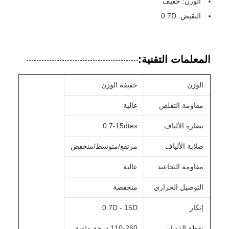
الوزن: خفيف
النقيض: 0.7D
المعلمات التقنية:
الوزن
خفيفة الوزن
مقاومة التقلص
عالية
نضارة الألياف
0.7-15dtex
صلابة الألياف
مرتفع/متوسط/منخفض
مقاومة التجاعيد
عالية
التوصيل الحراري
منخفضة
إنكار
0.7D - 15D
نقطة الذوبان
110-260 درجة مئوية