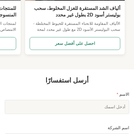
ألياف الشد المستقرة للغزل المخلوط، سحب
للمنتجات
بوليستر أسود 2D بطول غير محدد
عالية هي
الألياف المقاومة للانحناء المستقرة للخيوط المختلطة -
لمنتجات ال
سحب البوليستر الأسود 2D مع طول غير محدد لمحة
عامة عن المنتج سحب بوليستر أسود - 2D مع طول غير
سريعة الاح
محدد يمكن تخصيص المواصفات وصف المنتج ألياف
احصل على أفضل سعر
الجذب المستمرة السوداء ذات الأبعاد الثنائية لدينا هي
مادة جرار نسيجية عالية الجودةمصممة خصيصاً للأنسجة
*6 ممهي 
السوداء ...
تطويرها ب
أرسل استفسارًا
الاسم
*
اسم الشركة