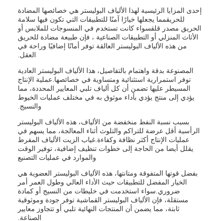
إحدى المزايا الرئيسية لهذا الألياف البوليستر هي خصائصها المضادة
للحريقمما يجعلها خيارًا آمنًا للتطبيقات التي تكون فيها سلامة
الحريق مصدر قلقسواء كانت تستخدم في المنسوجات للملابس أو
الأثاث المنزلي أو التطبيقات الصناعية ، فإن طبيعة مضادة للحريق
من هذه الألياف البوليستر العالقة توفر أمانًا إضافيًا وراحة في
العقل.
المصنوعة بدقة واهتمام بالتفاصيل، هذا الألياف البوليستر العادية
توفر استمرارية استثنائية ومتساوية في خصائصها.عملية الإنتاج
المسيطر عليها تضمن أن كل ألياف تلبي المعايير المحددة، مما
يؤدي إلى منتج يؤدي بأداء موثوق به في مختلف عمليات الخيوط
والنسيج.
بسبب نسبة النفط منخفضة من الألياف، هذه الألياف البوليستر
الرأسية أقل عرضة للتراكم والتلوث أثناء المعالجة، مما يسهم في
عمليات الإنتاج أكثر نظافة وكفاءة.غياب الزيت الألياف المفرط
يقلل أيضا من الحاجة إلى خطوات تنظيف إضافية، توفير الوقت
والموارد في عمليات التصنيع
بفضل قوتها المتفوقة ومتانتها، هذه الألياف البوليستر العضوية هي
الخيار المفضل للتطبيقات حيث الأداء العالي وطول العمر أمر
ضروري.سواء استخدمت في خليطات من النسيج أو كمادة
مستقلة، فإن الألياف البوليستر القماشية توفر جودة وموثوقية
ثابتة، مما يضمن أن المنتجات النهائية تلبي أو تتجاوز معايير
الصناعة.