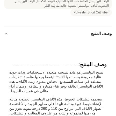
ألياف البوليستر العائمة ذات القوة العالية,مقاومة الانكماش ألياف البوليستر
العضوية,ألياف البوليستر العضوية عالية مقاومة للنار
Polyester Short Cut Fiber
وصف المنتج
وصف المنتج:
نسيج البوليستر هو مادة نسيجية متعددة الاستخدامات وذات جودة
عالية معروفة بخصائصها الاستثنائيةمما يجعلها مناسبة لتطبيقات
مختلفة في صناعة النسيجمع انخفاض محتوى زيت الألياف، هذه
الألياف البوليستر العالقة توفر نقاء ممتازة والنظافة، وضمان أداء
مثالي في عمليات الخيوط.
مصممة لتطبيقات الخيوط، هذه الألياف البوليستر العضوية مثالية
لإنشاء خيوط قوية ودائمة.تلبية أعلى معايير الجودة والأداءنقطة
انصهار الألياف التي تتراوح بين 110 و 260 درجة مئوية تعزز من
ملاءمتها لمجموعة واسعة من ظروف المعالجة والتطبيقات.