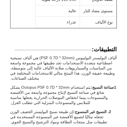
مستوى مضاد للنار
عالية
نوع الألياف
عذراء
التطبيقات:
ألياف البوليستر البوليبوس (PSF 0.7D * 32mm) هي ألياف نسيجية
اصطناعية متعددة الاستخدامات تجد تطبيقها في مجموعة واسعة
من المناسبات والسيناريوهات.صلابة الألياف عالية إلى متوسطة،
وطبيعة خفيفة الوزن، هذا المنتج مثالي للاستخدامات المختلفة في
مختلف الصناعات.
1صناعة النسيج:
يتم استخدام Octopus PSF 0.7D * 32mm بشكل
شائع في صناعة النسيج لإنتاج مجموعة واسعة من الأقمشة
والمنسوجات.بينما انخفاض الموصلات الحرارية يجعلها مناسبة
للملابس والمنسوجات المنزلية التي تتطلب العزل.
2. النسيج غير المنسوج:
إن طبيعة نسيج البوليستر الخفيف الوزن
تجعله مثاليًا لتصنيع الأقمشة غير المنسوجة المستخدمة في
تطبيقات مثل منتجات النظافة ومواد الترشيح والنسيج الجوي.